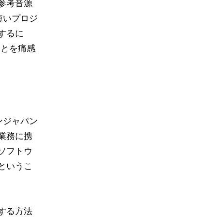
参考音源
短いプロジ
するに
ことを痛感
ンジャパン
業
務に
携
ソフトウ
というこ
する方法