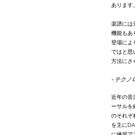
あります
楽譜には
機能もあ
登場によ
ではと思
方法にさ
- テク
近年の音
ーサルを
のそれぞ
を主にD
に練習ア