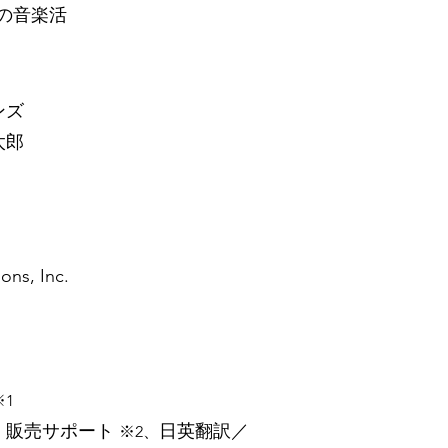
の音楽活
ンズ
太郎
, Inc.
※1
、販売サポート
日英翻訳／
※2、