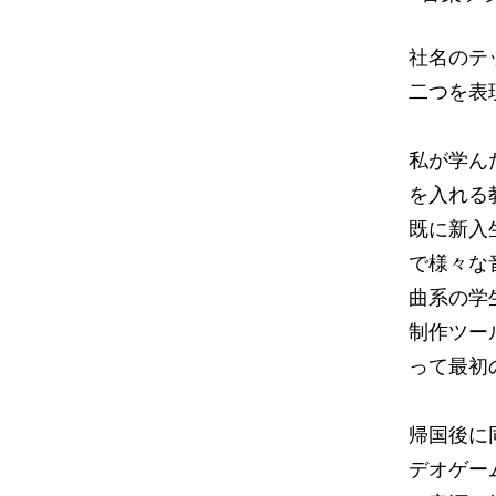
社名のテ
二つを表
私が学ん
を入れる
既に新入生
で様々な
曲系の学
制作ツー
って最初
帰国後に
デオゲー