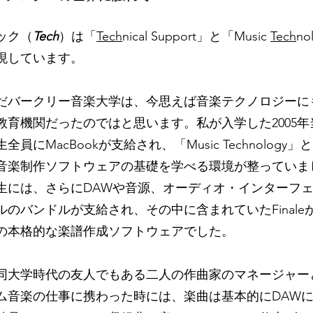
ック（
Tech
）は「
Tech
nical Support」と「Music
Tech
no
現しています。
だバークリー音楽大学は、今思えば音楽テクノロジーに
教育機関だったのではと思います。私が入学した2005年
全員にMacBookが支給され、「Music Technology
音楽制作ソフトウェアの基礎を学べる環境が整っていま
生には、さらにDAWや音源、オーディオ・インターフ
ルのバンドルが支給され、その中に含まれていたFinale
の本格的な楽譜作成ソフトウェアでした。
同大学時代の友人でもある二人の作曲家のマネージャー
ム音楽の仕事に携わった時には、楽曲は基本的にDAW