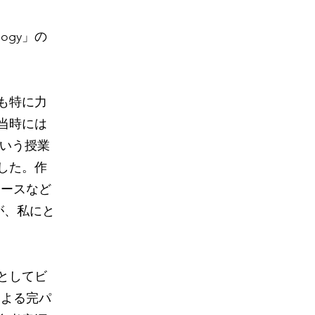
logy」の
も特に力
当時には
」という授業
した。作
ェースなど
が、私にと
としてビ
による完パ