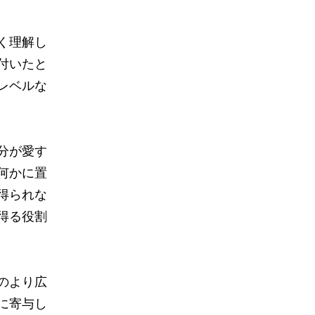
く理解し
付いたと
レベルな
分が愛す
何かに置
得られな
得る役割
のより広
に寄与し