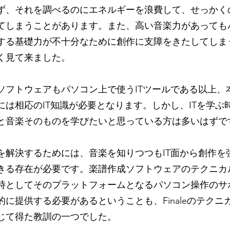
ず、それを
調べるのにエネルギーを浪費して、せっかく
てしまうことがあります。また、
​高い
音楽力があっても
する基礎力が不十分なために創作に支障をきたしてしま
く見て来ました。
ソフトウェアもパソコン上で使うITツールである以上、
には
​相応の
IT知識が必要となります。しかし、ITを学ぶ
と音楽そのものを学びたいと思っている方は多いはずで
を解決するためには、音楽を知りつつもIT面から創作を
きる存在が必要です。
楽譜作成ソ
フトウェアのテクニカ
時としてそのプラットフォームとなるパソコン操作のサ
的に提供する必要があるということも、Finaleのテクニ
じて得た教訓の一つでした。