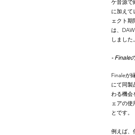
ケ音源で
に加えて
ェクト期
は、DA
しました
- Fi
Final
にて同製
わる機会
ェア
の使
とです。
例えば、