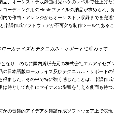
納品、オーケストラ収録曲は完パケのレベルで仕上げた
レコーディング用のFinaleファイルの納品が求められ、
間内で作曲・アレンジからオーケストラ収録までを完遂
Wと楽譜作成ソフトウェアが不可欠な制作ツールである
。
naleのローカライズとテクニカル・サポートに携わって
eが縁となり、のちに国内総販売元の株式
会社エムアイセブ
品の日本語版ローカライズ及び
テクニカル・
サポートの
を得ました。その中で特に強く感じたことは、
楽譜作成
用は時として創作にマイナスの影響を与える
側面も持つ
何かの音楽的アイデアを楽譜作成ソフトウェア上で表現