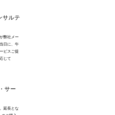
ンサルテ
が弊社メー
当日に、午
ービスご提
応じて
・サー
。延長とな