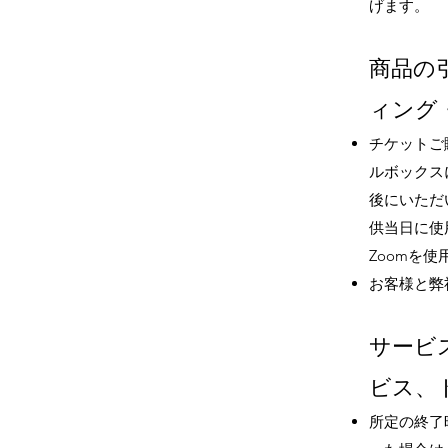
げます。
商品の
ィング
チケットご
ルボックス
後にいただ
供当日に使
Zoomを
お客様と弊
サービ
ビス
、
所定の終了