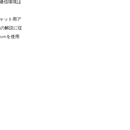
通信環境は
ャット用ア
ト
の解説に従
omを使用