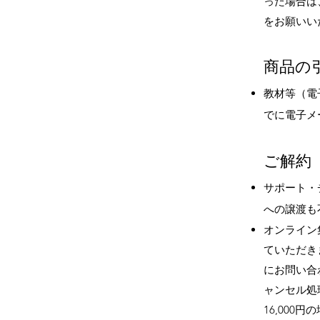
った場合は
をお願いい
商品の
教材等（電
でに電子メ
ご解約
サポート・
への譲渡も
オンライン
ていただき
にお問い合
ャンセル処
16,000円
の場