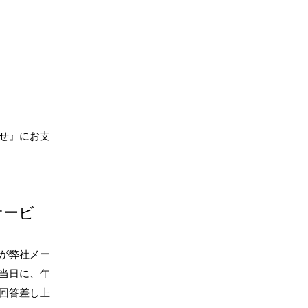
せ』にお支
サービ
が弊社メー
当日に、午
回答差し上