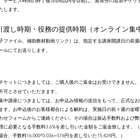
、サービス時間の終了後3日間以内を目処に、延長分の追加チケッ
たします。
引渡し時期・役務の提供時期（
オンライン集
子ファイル、
​補助教材
動画リンク）は、指
定する講座開講
日の前週
ールにてお送りします。
チケットにつきましては、ご購入後のご返金はお受けできません。
不可とさせていただきます。
集中講座につきましては、お申込み情報の送信をもって、正式なお
ます。お申込後のお客様都合による解約は、実施日の
前々週の金曜日
わせフォームからご連絡ください。その場合は振込手数料および弊
理に必要となる手数料3.6%を差し引いた金額をご返金致します。
合、手数料16,000*0.036=576
円を差し引いた
15,424円。）