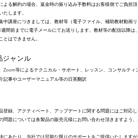
による解約の場合、返金時の振り込み手数料はお客様側でご負担頂
いたします。
集中講座につきましては、教材等（電子ファイル、
​補助教材
動画リ
1週間前までに
電
子メールにてお送りします。教材等の配信以降は
ことはできません。
品ジャンル
、Zoom等によるテクニカル・サポート、レッスン、コンサルティ
介記事やユーザーマニュアル等の日英翻訳
品登録、アクティベート、アップデートに関する問題にはご対応し
の問題については各製品の販売元様にお問い合わせ頂きますよう、
解決にあたり、当社では可能な限りのサポートをご提供いたしますが