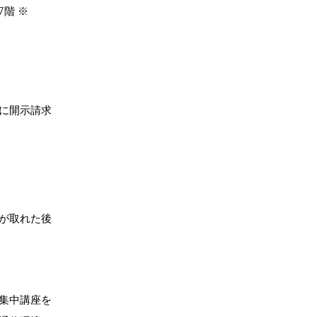
7階 ※
に開示請
求
が取れた後
集中講座を