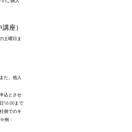
トのご購入
中講座）
の土曜日ま
また、他人
申込とさせ
16:00まで
社側でのキ
（※例：