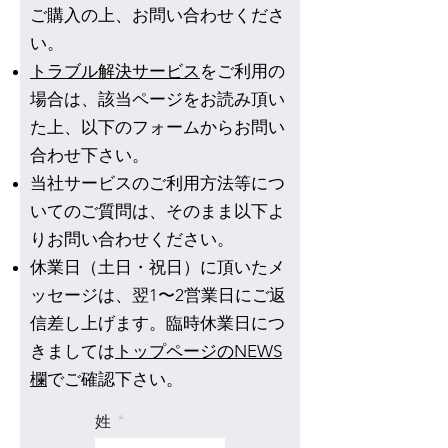
ご購入の上、お問い合わせくださ
う、お願いいたします。
すると、右上の「ログイン」ボタ
ードを決めて入力し、「私はロボ
い。
ンが外部アカウントのプロフィー
ットではありません」のチェック
トラブル解決サービス
ルアイコンに変わります。 （５）
をご利用の
を入れて、「新規登録」ボタンを
この状態でプランを選択すると、
クリックします。 （５）入力した
場合は、該当ページをお読み頂い
それぞれの購入ページに移行しま
メールアドレス宛に認証コードが
た上、以下のフォームからお問い
す。 ーーーーー 会員登録が上手く
送信されるので、それをここに入
合わせ下さい。
いかない場合は、以下の「お問い
力し、「認証・新規登録」ボタン
​当社サービスのご利用方法等につ
合わせフォーム」からお問い合わ
をクリックすると、新規登録が完
いてのご質問は、そのまま以下よ
せください。
了します。 （６）これで新規登録
りお問い合わせください。
は完了です。お支払い画面の右に
ある「注文内容」をご確認の上、
休業日（土日・祝日）に頂いたメ
「プランを購入する」ボタンをク
ッセージは、翌1〜2
営業日
にご返
リックします。 （７）メールボッ
信差し上げます。臨時休業日につ
クスを開き、「music-tech-
きましては
トップページのNEWS
solutions<contact@music-tech-
欄
でご確認下さい。
solutions.co.jp>」のメールアドレ
スから「プラン（チケット）ご購
姓
入ありがとうございます」という