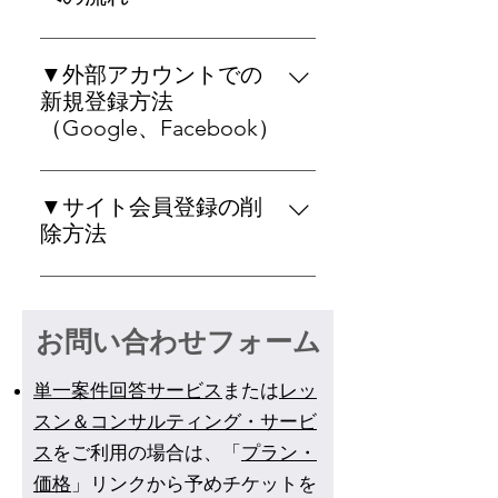
弊社のサービスをご利用いただく
には、会員登録（無料）が必要で
▼外部アカウントでの
す。以下では「無料お試しチケッ
新規登録方法
ト」のご購入方法を事例に、その
（Google、Facebook）
手順をご案内します。（※無料お
弊社のサービスをご利用いただく
試しチケットは、現在はご提供し
には、会員登録（無料）が必要で
ていません。） （１）トップメニ
▼サイト会員登録の削
す。会員登録にはGoogleや
ューより「プラン・価格」を選択
除方法
Facebookの既存アカウントもご利
し、下に並ぶプランから「無料お
誠に申し訳ございませんが、弊社
用いただけます。 （１）右上の
試しチケット」を選択します。
が利用するシステム（WIX）で
「ログイン」ボタンをクリックし
（２）「新規登録」ボタンをクリ
お問い合わせフォーム
は、現時点ではサイト会員はご自
ます。 （２）新規登録画面に移行
ックします。 （３）新規登録の方
分のアカウント（プロフィールペ
しますので、「Googleで登録」ま
法を選びます。（以下では「メー
ージを含む）をご自身で削除する
単一案件回答サービス
たは「Facebookで登録」ボタンを
または
レッ
ルアドレスで新規登録」を選んだ
ことができません。 登録を削除す
クリックします。 （３）連携設定
場合で進行します。） 【重要】ご
スン＆コンサルティング・サービ
るには、お手数ですがこのページ
のウィンドウが現れますので、連
登録前に利用規約とプライバシー
ス
をご利用の場合は、「
プラン・
の下にあるお問い合わせフォーム
携したいアカウントのボタンをク
ポリシーをご確認下さい。 （４）
価格
」リンクから予めチケットを
からその旨をお知らせ頂きますよ
リックします。 （４）連携が完了
メールアドレスを入力し、パスワ