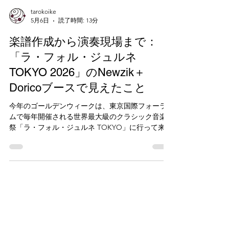
tarokoike
5月6日
読了時間: 13分
楽譜作成から演奏現場まで：
「ラ・フォル・ジュルネ
TOKYO 2026」のNewzik＋
Doricoブースで見えたこと
今年のゴールデンウィークは、東京国際フォーラ
ムで毎年開催される世界最大級のクラシック音楽
祭「ラ・フォル・ジュルネ TOKYO」に行って来ま
した。 3日間のイベント期間中は、有料コンサート
会場となる東京国際フォーラムを中心に、丸の内
エリアの至る所で様々なコンサートが開催され、
2025年度はエリア全体で268公演、来場者数は19.3
万人！という、街ぐるみでの一大イベントです。
今回は、会場にて関係者にお会いしたり、出展社