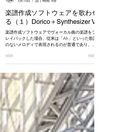
tarokoike
5月15日
読了時間: 8分
楽譜作成ソフトウェアを歌わせ
る（１）Dorico＋Synthesizer V
楽譜作成ソフトウェアでヴォーカル曲の楽譜をプ
レイバックした場合、従来は「Ah」といった歌詞
のないメロディで表現されるのが普通であり、メ
ロディに歌詞を乗せて歌ってくれる製品は、これ
まで長いことKAWAIのスコアメーカーがほぼ唯一
の選択肢でした。 しかし最近は歌詞を歌わせるこ
とができる高性能なヴォーカル合成プラグインが
普及し始め、これらを併用することで、あたかも
シンガーを起用したかのような歌詞を歌うプレイ
バックがDoricoやSibelius、MuseScoreでも可能と
なっています。 ヴォーカル合成プラグインの代表
的な製品としては、2003年発表のVOCALOIDがあ
りましたが、実用的なワークフローとしては、楽
譜作成ソフトウェアとの密接な連携が一般化する
ことはありませんでした。 2018年にはAIベースの