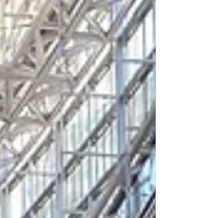
歌声合成技術を採用したSynthesizer Vが登場しま
したが、これは楽譜作成ソフトウェアの中でも
DAW的な機能が充実したDoricoとの相性が特に良
く、Dorico＋Synthesizer Vの組み合わせにより、
「楽譜を歌わせる」ことの可能性が