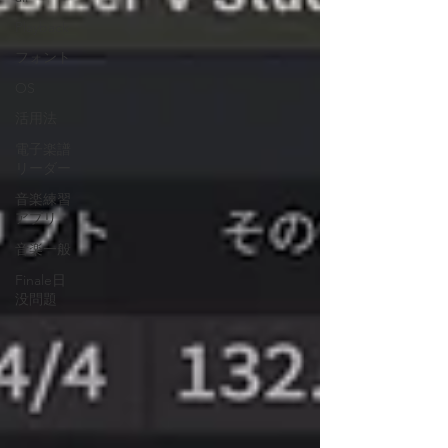
Playback
フォント
OS
活用法
電子楽譜
リーダー
音楽練習
アプリ
音楽一般
Finale日
没問題