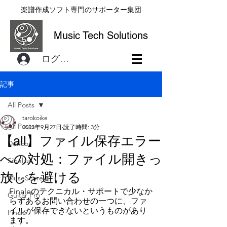
楽譜作成ソフト専門のサポーター集団
Music Tech Solutions
ログイン
記事
All Posts
tarokoike
All Posts
2023年9月27日
読了時間: 3分
【all】ファイル保存エラー
Dorico
への対処：ファイル開きっ
Sibelius
放しを避ける
MuseScore
Finaleのテクニカル・サポートで少なか
Guitar Pro
らずあるお問い合わせの一つに、ファ
イルが保存できないというものがあり
Finale
ます。