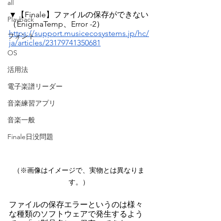
all
▼【Finale】ファイルの保存ができない
Playback
（EnigmaTemp、Error -2）
https://support.musicecosystems.jp/hc/
フォント
ja/articles/23179741350681
OS
活用法
電子楽譜リーダー
音楽練習アプリ
音楽一般
Finale日没問題
（※画像はイメージで、実物とは異なりま
す。）
ファイルの保存エラーというのは様々
な種類のソフトウェアで発生するよう