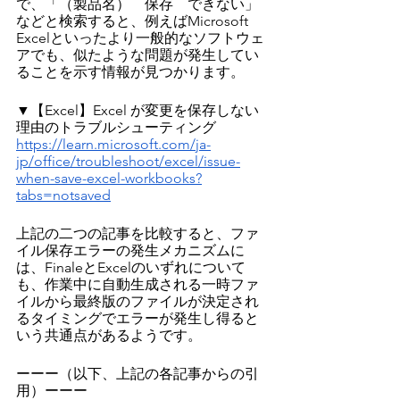
で、「（製品名）　保存　できない」
などと検索すると、例えばMicrosoft 
Excelといったより一般的なソフトウェ
アでも、似たような問題が発生してい
ることを示す情報が見つかります。
▼【Excel】Excel が変更を保存しない
理由のトラブルシューティング
https://learn.microsoft.com/ja-
jp/office/troubleshoot/excel/issue-
when-save-excel-workbooks?
tabs=notsaved
上記の二つの記事を比較すると、ファ
イル保存エラーの発生メカニズムに
は、FinaleとExcelのいずれについて
も、作業中に自動生成される一時ファ
イルから最終版のファイルが決定され
るタイミングでエラーが発生し得ると
いう共通点があるようです。
ーーー（以下、上記の各記事からの引
用）ーーー