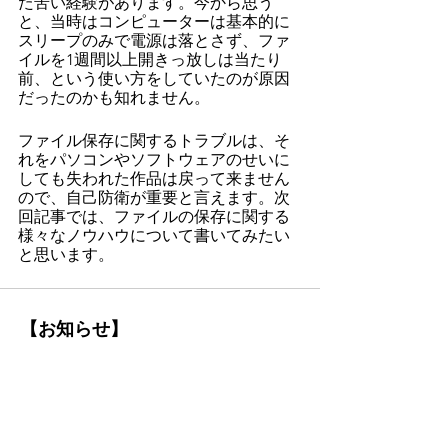
た苦い経験があります。今から思う
と、当時はコンピューターは基本的に
スリープのみで電源は落とさず、ファ
イルを1週間以上開きっ放しは当たり
前、という使い方をしていたのが原因
だったのかも知れません。
ファイル保存に関するトラブルは、そ
れをパソコンやソフトウェアのせいに
しても失われた作品は戻って来ません
ので、自己防衛が重要と言えます。次
回記事では、ファイルの保存に関する
様々なノウハウについて書いてみたい
と思います。
【お知らせ】
2026/4/7更新
：Finaleからの乗り換え
を支援するDorico集中講座（2026年
5月開講コース）の受講お申し込み
受付中。詳細は
こちらのページ
をご