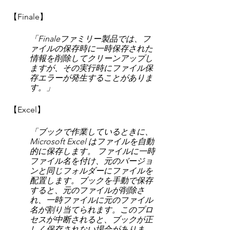
【Finale】
「Finaleファミリー製品では、フ
ァイルの保存時に一時保存された
情報を削除してクリーンアップし
ますが、その実行時にファイル保
存エラーが発生することがありま
す。」
【Excel】
「ブックで作業しているときに、
Microsoft Excel はファイルを自動
的に保存します。 ファイルに一時
ファイル名を付け、元のバージョ
ンと同じフォルダーにファイルを
配置します。ブックを手動で保存
すると、元のファイルが削除さ
れ、一時ファイルに元のファイル
名が割り当てられます。このプロ
セスが中断されると、ブックが正
しく保存されない場合がありま