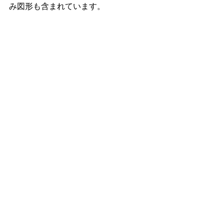
み図形も含まれています。
一部の記号については、同じものがア
ーティキュレーションとしても登録さ
れ、状況に応じて使い分けられるよう
になっています。