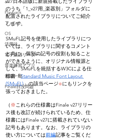
v27日本語版に新規搭載したライブラリ
all
のうち「1_v27用_楽器別」フォルダに
Playback
配置されたライブラリについてご紹介
フォント
します。
OS
SMuFL記号を使用したライブラリにつ
活用法
いては、ライブラリに関するコメント
と共に、個別の記号の役割も知ること
電子楽譜リーダー
ができるように、オリジナル情報源と
音楽練習アプリ
して、SMuFLを統括するW3Cによる仕
音楽一般
様書「
Standard Music Font Layout 
(SMuFL)
」の該当ページ
にもリンクを
※
Finale日没問題
張っておきました。
（
※
これらの仕様書はFinale v27リリー
ス後も改訂が続けられているため、仕
様書にはFinale v27に搭載されていない
記号もあります。なお、ライブラリの
使い方については
前編
記事をご覧くだ