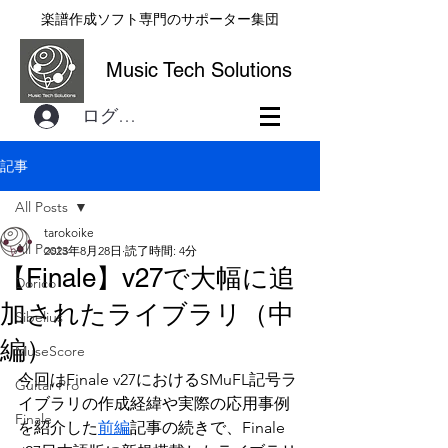
楽譜作成ソフト専門のサポーター集団
Music Tech Solutions
ログイン
記事
All Posts
tarokoike
All Posts
2023年8月28日
読了時間: 4分
【Finale】v27で大幅に追
Dorico
加されたライブラリ（中
Sibelius
編）
MuseScore
今回はFinale v27におけるSMuFL記号ラ
Guitar Pro
イブラリの作成経緯や実際の応用事例
Finale
を紹介した
前編
記事の続きで、Finale 