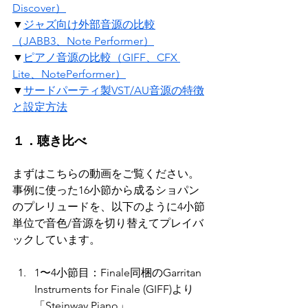
Discover）
▼
ジャズ向け外部音源の比較
（JABB3、Note Performer）
▼
ピアノ音源の比較（GIFF、CFX 
Lite、NotePerformer）
▼
サードパーティ製VST/AU音源の特徴
と設定方法
１．聴き比べ
まずはこちらの動画をご覧ください。
事例に使った16小節から成るショパン
のプレリュードを、以下のように4小節
単位で音色/音源を切り替えてプレイバ
ックしています。
1〜4小節目：Finale同梱のGarritan 
Instruments for Finale (GIFF)より
「Steinway Piano」