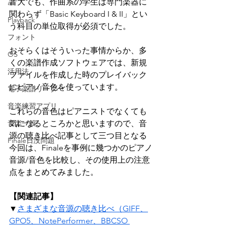
音大でも、作曲系の学生は専門楽器に
all
関わらず「Basic Keyboard I & II」とい
Playback
う科目の単位取得が必須でした。
フォント
おそらくはそういった事情からか、多
OS
くの楽譜作成ソフトウェアでは、新規
活用法
ファイルを作成した時のプレイバック
にピアノ音色を使っています。
電子楽譜リーダー
音楽練習アプリ
これらの音色はピアニストでなくても
音楽一般
気になるところかと思いますので、音
源の聴き比べ記事として三つ目となる
Finale日没問題
今回は、Finaleを事例に幾つかのピアノ
音源/音色を比較し、その使用上の注意
点をまとめてみました。
【関連記事】
▼
さまざまな音源の聴き比べ（GIFF、
GPO5、NotePerformer、BBCSO 