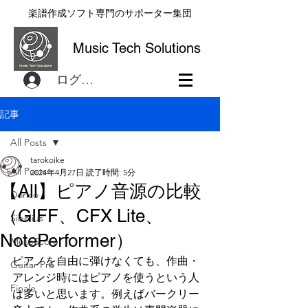
楽譜作成ソフト専門のサポーター集団
Music Tech Solutions
ログイン
記事
All Posts
tarokoike
All Posts
2024年4月27日
読了時間: 5分
【All】ピアノ音源の比較
Dorico
（GIFF、CFX Lite、
Sibelius
NotePerformer）
MuseScore
ピアノを自由に弾けなくても、作曲・
Guitar Pro
アレンジ時にはピアノを使うという人
Finale
は多いと思います。例えばバークリー