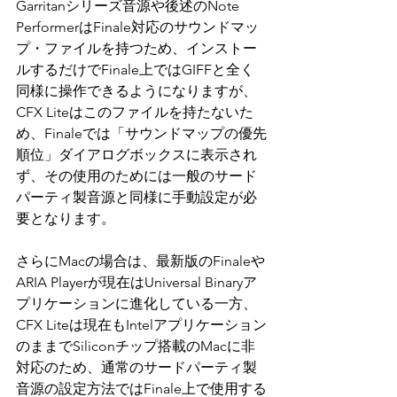
Garritanシリーズ音源や後述のNote 
PerformerはFinale対応のサウンドマッ
プ・ファイルを持つため、インストー
ルするだけでFinale上ではGIFFと全く
同様に操作できるようになりますが、
CFX Liteはこのファイルを持たないた
め、Finaleでは「サウンドマップの優先
順位」ダイアログボックスに表示され
ず、その使用のためには一般のサード
パーティ製音源と同様に手動設定が必
要となります。
さらにMacの場合は、最新版のFinaleや
ARIA Playerが現在はUniversal Binaryア
プリケーションに進化している一方、
CFX Liteは現在もIntelアプリケーション
のままでSiliconチップ搭載のMacに非
対応のため、通常のサードパーティ製
音源の設定方法ではFinale上で使用する