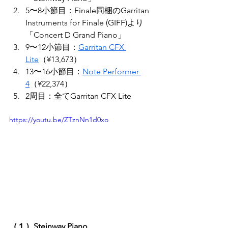
5〜8小節目：Finale同梱のGarritan 
Instruments for Finale (GIFF)より
「Concert D Grand Piano」
9〜12小節目：
Garritan CFX 
Lite
（¥13,673）
13〜16小節目：
Note Performer 
4
（¥22,374）
2周目：全てGarritan CFX Lite
https://youtu.be/ZTznNn1d0xo
（１）Steinway Piano