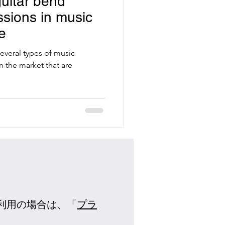
uitar bend
ssions in music
e
n several types of music
n the market that are
利用の場合は、「
プラ
。