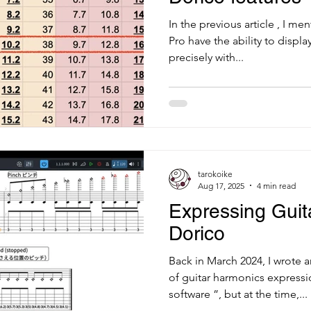
In the previous article , I m
Pro have the ability to disp
precisely with...
tarokoike
Aug 17, 2025
4 min read
Expressing Guit
Dorico
Back in March 2024, I wrote a
of guitar harmonics expressi
software ”, but at the time,...