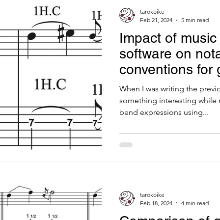
tarokoike
Feb 21, 2024
5 min read
Impact of music
software on not
conventions for 
When I was writing the previou
something interesting while 
bend expressions using...
tarokoike
Feb 18, 2024
4 min read