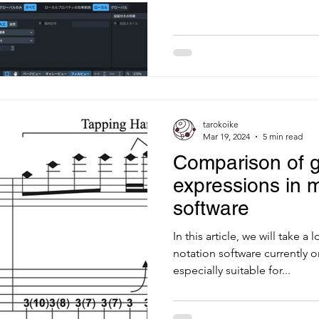
tarokoike
Mar 19, 2024
5 min read
Comparison of g
expressions in m
software
In this article, we will take a
notation software currently o
especially suitable for...