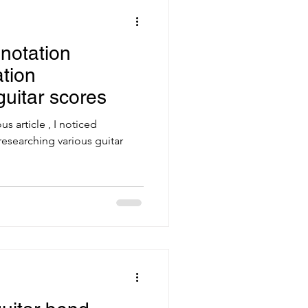
 notation
ation
guitar scores
s article , I noticed
researching various guitar