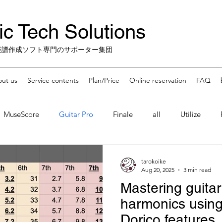
c Tech Solutions
楽譜作成ソフト専門のサポーター集団
ut us
Service contents
Plan/Price
Online reservation
FAQ
MuseScore
Guitar Pro
Finale
all
Utilize
 Apps
misc.
Finale-Sunset
tarokoike
Aug 20, 2025
3 min read
Mastering guitar
harmonics using
Dorico features