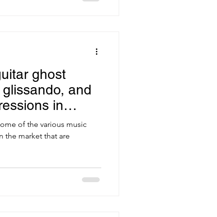
uitar ghost
 glissando, and
ressions in
software
on some of the various music
n the market that are