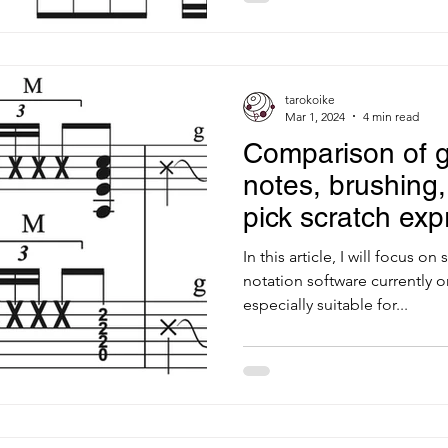
tarokoike
Mar 1, 2024
4 min read
Comparison of g
notes, brushing,
pick scratch exp
music notation 
In this article, I will focus 
notation software currently o
especially suitable for...