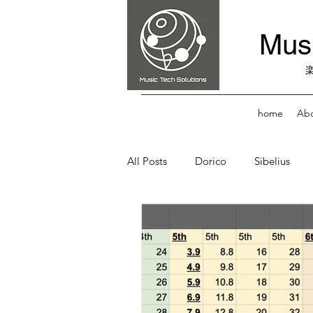
Musi
home
Abo
All Posts
Dorico
Sibelius
Score Reader
Music Practice