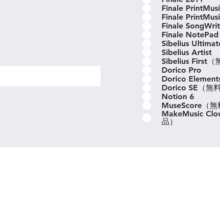
Finale PrintMu
Finale PrintMus
Finale SongWri
Finale Note
Sibelius Ultimat
Sibelius Artist
Sibelius Fir
Dorico Pro
Dorico Element
Dorico SE（
Notion 6
MuseScore（
MakeMusic C
品）