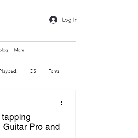
Log In
blog
More
Playback
OS
Fonts
 tapping
 Guitar Pro and