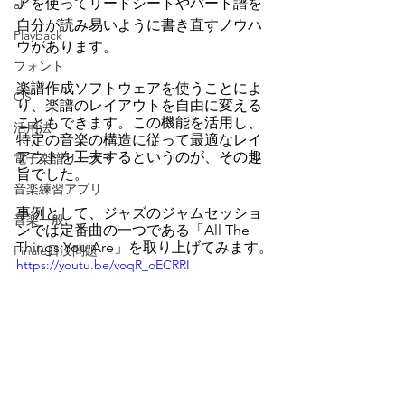
アを使ってリードシートやパート譜を
all
自分が読み易いように書き直すノウハ
Playback
ウがあります。
フォント
楽譜作成ソフトウェアを使うことによ
OS
り、楽譜のレイアウトを自由に変える
こともできます。この機能を活用し、
活用法
特定の音楽の構造に従って最適なレイ
アウトを工夫するというのが、その趣
電子楽譜リーダー
旨でした。
音楽練習アプリ
事例として、ジャズのジャムセッショ
音楽一般
ンでは定番曲の一つである「All The 
Things You Are」を取り上げてみます。
Finale日没問題
https://youtu.be/voqR_oECRRI