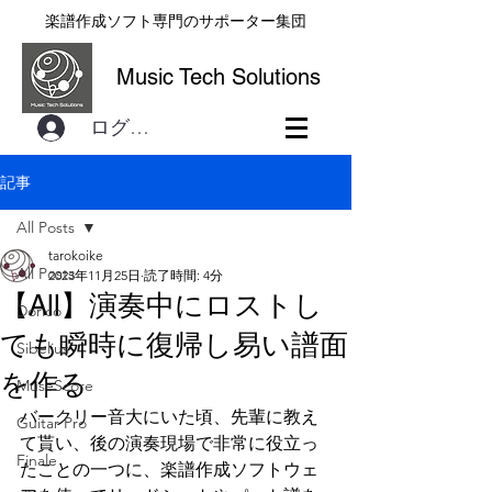
楽譜作成ソフト専門のサポーター集団
Music Tech Solutions
ログイン
記事
All Posts
tarokoike
All Posts
2023年11月25日
読了時間: 4分
【All】演奏中にロストし
Dorico
ても瞬時に復帰し易い譜面
Sibelius
を作る
MuseScore
バークリー音大にいた頃、先輩に教え
Guitar Pro
て貰い、後の演奏現場で非常に役立っ
Finale
たことの一つに、楽譜作成ソフトウェ