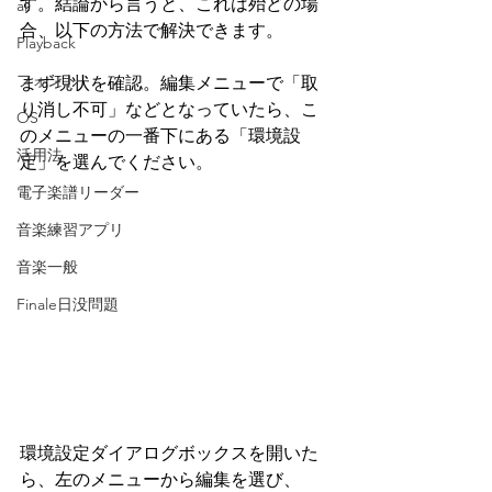
す。結論から言うと、これは殆どの場
all
合、以下の方法で解決できます。
Playback
フォント
まず現状を確認。編集メニューで「取
り消し不可」などとなっていたら、こ
OS
のメニューの一番下にある「環境設
活用法
定」を選んでください。
電子楽譜リーダー
音楽練習アプリ
音楽一般
Finale日没問題
環境設定ダイアログボックスを開いた
ら、左のメニューから編集を選び、