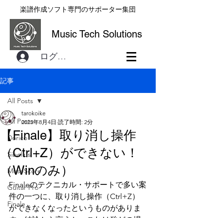
楽譜作成ソフト専門のサポーター集団
Music Tech Solutions
ログイン
記事
All Posts
tarokoike
All Posts
2023年8月4日
読了時間: 2分
【Finale】取り消し操作
Dorico
（Ctrl+Z）ができない！
Sibelius
（Winのみ）
MuseScore
Finaleのテクニカル・サポートで多い案
Guitar Pro
件の一つに、取り消し操作（Ctrl+Z）
Finale
ができなくなったというものがありま