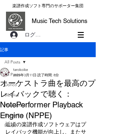
楽譜作成ソフト専門のサポーター集団
Music Tech Solutions
ログイン
記事
All Posts
tarokoike
All Posts
2025年3月11日
読了時間: 8分
オーケストラ曲を最高のプ
Dorico
レイバックで聴く：
Sibelius
NotePerformer Playback
MuseScore
Engine (NPPE)
Guitar Pro
近頃の楽譜作成ソフトウェアはプ
Finale
レイバック機能が向上し、またサ