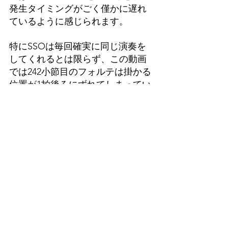
発生タイミングがごく僅かに遅れ
ているように感じられます。
特にSSOは毎回確実に同じ演奏を
してくれるとは限らず、この動画
では242小節目のフォルテは掛かる
位置が1拍後ろにずれてしまってい
ます。
これはIconica Sketchの4.66GB、
SSOの348GBというインストー
ル・サイズの違いに起因する現象
かも知れません。公式ウェブサイ
トである「
Playback Engines 
QUICKSTART GUIDE
」にも書いて
あるように、NPPEは、基本的にハ
イスペックなコンピュータでの使
用が求められます。