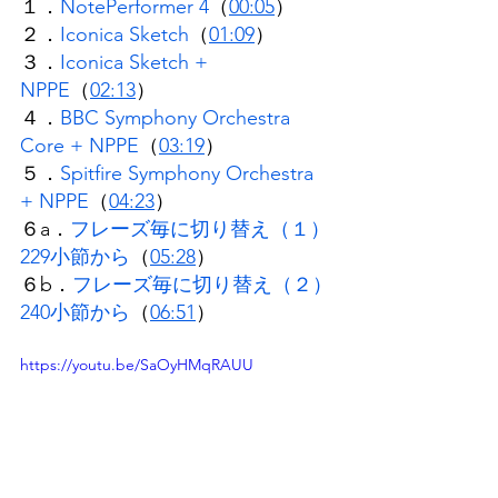
１．
NotePerformer 4
（
00:05
）
２．
Iconica Sketch
（
01:09
）
３．
Iconica Sketch + 
NPPE
（
02:13
）
４．
BBC Symphony Orchestra 
Core + NPPE
（
03:19
）
５．
Spitfire Symphony Orchestra 
+ NPPE
（
04:23
）
６a．
フレーズ毎に切り替え（１）
229小節から
（
05:28
）
６b．
フレーズ毎に切り替え（２）
240小節から
（
06:51
）
https://youtu.be/SaOyHMqRAUU