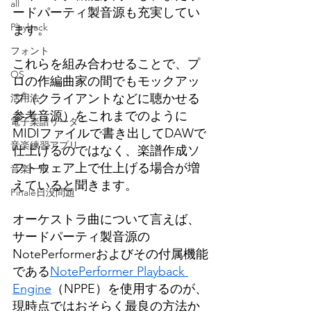
all
ードパーティ製音源も充実してい
Playback
ます。
フォント
これらを組み合わせることで、プ
OS
ロの作編曲家の間でもモックアッ
プ
（クライアントなどに聴かせる
活用法
参考音源）
をこれまでのように
電子楽譜リーダー
MIDIファイルで書き出してDAWで
音楽練習アプリ
仕上げるのではなく、楽譜作成ソ
フトウェア上で仕上げる場合が増
音楽一般
えていると聞きます。
Finale日没問題
オーケストラ曲について言えば、
サードパーティ製音源の
NotePerformerおよびその付属機能
である
NotePerformer Playback 
Engine
（NPPE）を使用するのが、
現時点ではおそらく最良の方法か