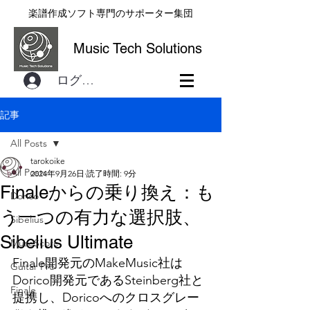
楽譜作成ソフト専門のサポーター集団
Music Tech Solutions
ログイン
記事
All Posts
tarokoike
All Posts
2024年9月26日
読了時間: 9分
Finaleからの乗り換え：も
Dorico
う一つの有力な選択肢、
Sibelius
Sibelius Ultimate
MuseScore
Finale開発元のMakeMusic社は
Guitar Pro
Dorico開発元であるSteinberg社と
Finale
提携し、Doricoへのクロスグレー