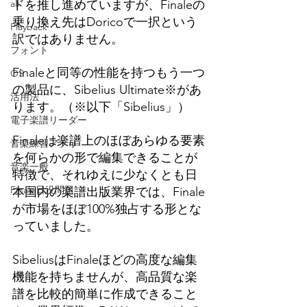
all
ドを推し進めていますが、Finaleの
乗り換え先はDoricoで一択という
Playback
訳ではありません。
フォント
Finaleと同等の性能を持つもう一つ
OS
の製品に、Sibelius Ultimate※があ
活用法
ります。（※以下「Sibelius」）
電子楽譜リーダー
Finaleは楽譜上の
ほぼ
あらゆる要素
音楽練習アプリ
を何らかの形で編集できることが
音楽一般
特徴で、それゆえに少なくとも日
Finale日没問題
本国内の楽譜出版業界では、Finale
が市場をほぼ100%独占する形とな
っていました。
SibeliusはFinaleほどの高度な編集
機能を持ちませんが、高品質な楽
譜を比較的簡単に作成できること