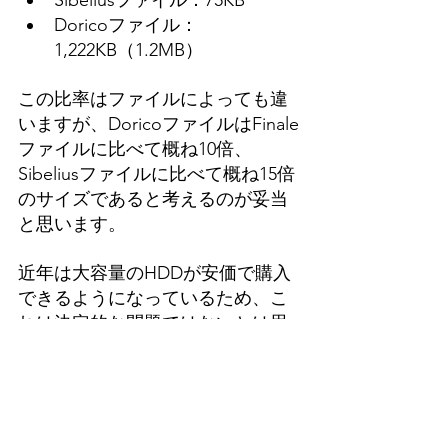
Sibeliusファイル：75KB
Doricoファイル：
1,222KB（1.2MB）
この比率はファイルによっても違
いますが、DoricoファイルはFinale
ファイルに比べて概ね10倍、
Sibeliusファイルに比べて概ね15倍
の
サイズで
あると考えるのが妥当
と思います。
近年は大容量のHDDが安価で
購入
できる
ようになっているため、こ
れは決定的な問題ではないとは思
います。
しかし、楽譜作成ソフトウェアを
本格的に使うユーザーには数千個
のファイルを持つ人も少なくない