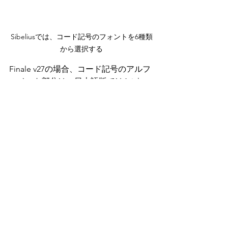
Sibeliusでは、コード記号のフォントを6種類
から選択する
Finale v27の場合、コード記号のアルフ
ァベット部分は、日本語版ではArial、
英語版ではTimes New Romanを使用し
ています。
Sibeliusの場合、コード記号のフォント
にはFinaleやDoricoのようにArialや
Times New Romanのような汎用の英文
フォントを使用することができず、
Sibeliusに同梱された6種類のフォント
から選ぶ必要があります。
おそらくはOpus Chords Sans Stdを使
用するのが、Arialを使用したFinale v27