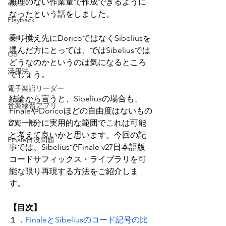
無理のない作業量で作成できるように
all
なったという話をしました。
Playback
フォント
乗り換え先にDoricoではなくSibeliusを
選んだ方にとっては、ではSibeliusでは
OS
どうなのかというのは気になるところ
活用法
でしょう。
電子楽譜リーダー
結論から言うと、Sibeliusの場合も、
音楽練習アプリ
FinaleやDoricoほどの自由度はないもの
音楽一般
の、十分に実用的な範囲でこれは可能
と考えて良いかと思います。今回の記
Finale日没問題
事では、SibeliusでFinale v27日本語版
コードサフィックス・ライブラリを可
能な限り再現する方法をご紹介しま
す。
【目次】
１．
FinaleとSibeliusのコード記号の比