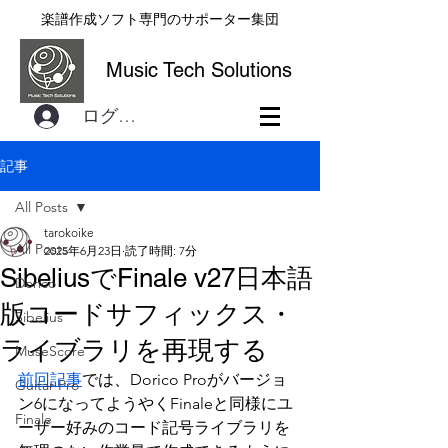
楽譜作成ソフト専門のサポーター集団
Music Tech Solutions
ログイン
記事
All Posts
tarokoike
All Posts
2025年6月23日
読了時間: 7分
SibeliusでFinale v27日本語
Dorico
版コードサフィックス・
Sibelius
ライブラリを再現する
MuseScore
前回記事
では、Dorico Proがバージョ
Guitar Pro
ン6になってようやくFinaleと同様にユ
Finale
ーザー好みのコード記号ライブラリを