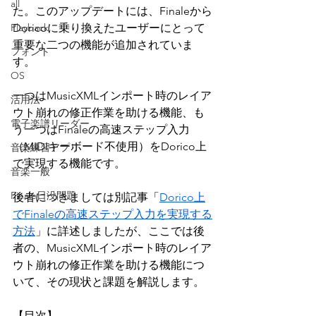
all
た。このアップデートには、Finaleから
Playback
Doricoに乗り換えたユーザーにとって
重要な二つの機能が追加されていま
フォント
す。
OS
一つはMusicXMLインポート時のレイア
活用法
ウト崩れの修正作業を助ける機能、も
電子楽譜リーダー
う一つはFinaleの高速ステップ入力
（MIDIキーボード不使用）をDorico上
音楽練習アプリ
で実現する機能です。
音楽一般
Finale日没問題
後者につきましては別記事「
Dorico上
でFinaleの高速ステップ入力を実現する
方法
」に詳述しましたが、ここでは後
者の、
MusicXMLインポート時のレイア
ウト崩れの修正作業を助ける機能
につ
いて、その現状と課題を解説します。
【目次】