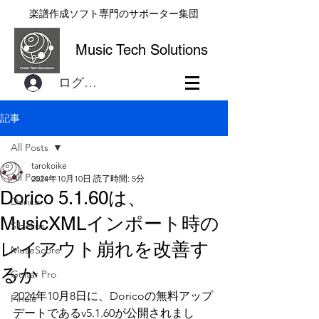
楽譜作成ソフト専門のサポーター集団
Music Tech Solutions
ログイン
記事
All Posts
tarokoike
All Posts
2024年10月10日
読了時間: 5分
Dorico 5.1.60は、
Dorico
MusicXMLインポート時の
Sibelius
レイアウト崩れを改善す
MuseScore
るか
Guitar Pro
2024年10月8日に、Doricoの無料アップ
Finale
デートであるv5.1.60が公開されまし