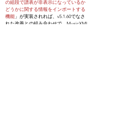
の組段で譜表が非表示になっているか
どうかに関する情報をインポートする
機能
」が実装されれば、v5.1.60でなさ
れた改善との組み合わせで、MusicXML
ファイルのインポート時におけるレイ
アウト崩れの問題は大幅に解消される
と思われ、これについては今後のアッ
プデートに期待したいと思います。
ーーー
ここでDorico 5の無料アップデート公
開の履歴を改めて見ると、発売後から1
年4ヶ月の間で11回のアップデートが行
われたことが分かります。
Dorico 5.0     （2023年5月23日）
Dorico 5.0.10（2023年5月30日）
Dorico 5.0.20（2023年7月3日）