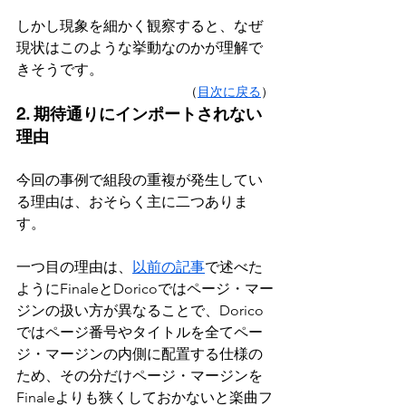
しかし現象を細かく観察すると、なぜ
現状はこのような挙動なのかが理解で
きそうです。
（
目次に戻る
）
2. 期待通りにインポートされない
理由
今回の事例で
組段の重複が発生してい
る理由は、おそらく主に二つありま
す。
一つ目の理由は、
以前の記事
で述べた
ようにFinaleとDoricoではページ・マー
ジンの扱い方が異なることで、Dorico
ではページ番号やタイトルを全てペー
ジ・マージンの内側に配置する仕様の
ため、その分だけページ・マージンを
Finaleよりも狭くしておかないと楽曲フ