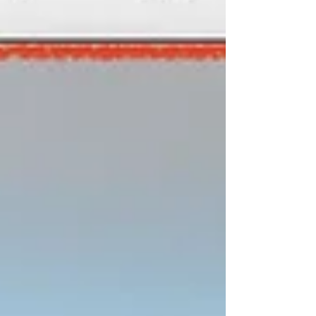
せた譜表の中央にフォントサイズを大きくした小
節番号を配置するというものでした。 これらを
Doricoで再現しようとした場合、大きい拍子記号
についてはDoricoにはFinaleよりも遥かにフレキシ
ブルで使い易い機能が搭載されており、その再現
は簡単です。 しかし、この大きな小節番号専用の
譜表については、DoricoにはFinaleのような譜表線
を自由に引く機能がないため、私はこれまで長い
間、その再現は不可能と思い込んでいました。...