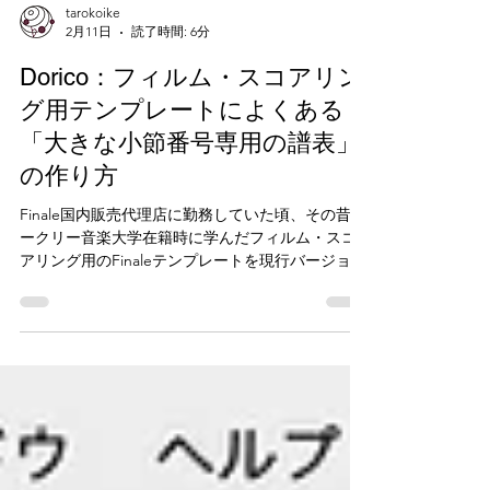
tarokoike
2月11日
読了時間: 6分
Dorico：フィルム・スコアリン
グ用テンプレートによくある
「大きな小節番号専用の譜表」
の作り方
Finale国内販売代理店に勤務していた頃、その昔バ
ークリー音楽大学在籍時に学んだフィルム・スコ
アリング用のFinaleテンプレートを現行バージョン
のFinaleで再現する方法を解説した記事を執筆した
ことがありました。 Finaleの国内販売代理店契約
が終了したため、残念ながらこの記事は今は読む
ことができませんが、それは指揮者から見て視認
性の高い大きな小節番号専用の譜表を、同じく大
きな拍子記号と共に用いることを特徴としていま
した。 この大きな小節番号専用の譜表とは、簡単
に言うと、外側（上下）2本の譜表線だけを表示さ