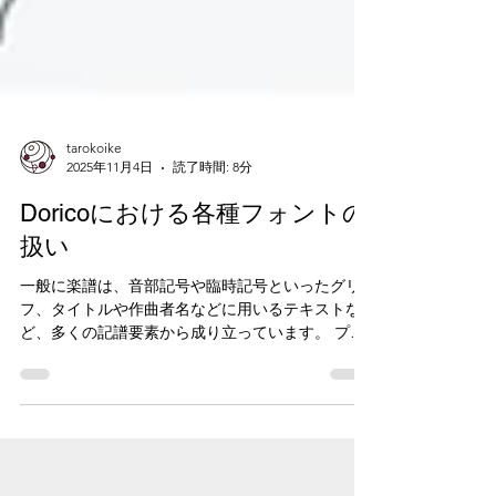
tarokoike
2025年11月4日
読了時間: 8分
Doricoにおける各種フォントの
扱い
一般に楽譜は、音部記号や臨時記号といったグリ
フ、タイトルや作曲者名などに用いるテキストな
ど、多くの記譜要素から成り立っています。 プロ
仕様の楽譜作成ソフトウェアでは、それぞれの記
譜要素は多様なフォントから選択することができ
ます。 Finaleの場合、音楽フォントは「書類メニ