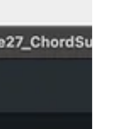
ュー＞記譜用フォントの指定」から設定し、その
他のフォントの多くは「ファイル別オプション＞
フォント」で設定可能で、個別のテキストについ
ては多くの場合、ダブルクリックすれば編集画面
を経てフォント設定画面に行き着くことができま
した。 Doricoの場合、音楽フォントは「ライブラ
リーメニュー＞音楽フォント」から設定します。
その他のフォントはFinaleのようにダブルクリック
で個別設定が可能なものもありますが、基本的に
はライブラリーメニュー内の、「フォントスタイ
ル」「パラグラフスタイル」「文字スタイル」と
いう三つのダイアログで設定することになりま
す。 今回の記事では、Doricoにおけるこれらのダ
イアログの違いや使い分けについて整理してみた
いと思います。 【目次】 １． 音楽フォント ２