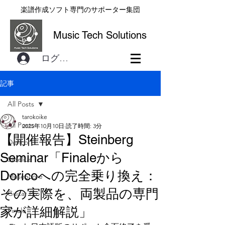
楽譜作成ソフト専門のサポーター集団
Music Tech Solutions
ログイン
記事
All Posts
tarokoike
All Posts
2025年10月10日
読了時間: 3分
【開催報告】Steinberg
Dorico
Seminar「Finaleから
Sibelius
Doricoへの完全乗り換え：
MuseScore
その実際を、両製品の専門
Guitar Pro
家が詳細解説」
Finale