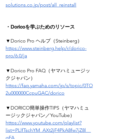
solutions.co.jp/post/all_reinstall
・Doricoを学ぶためのリソース
▼Dorico Pro ヘルプ（Steinberg）
https://www.steinberg.help/r/dorico-
pro/6.0/ja
▼Dorico Pro FAQ（ヤマハミュージッ
クジャパン）
https://faq.yamaha.com/jp/s/topic/0TO
2u000000CcpuGAC/dorico
▼DORICO簡単操作TIPS（ヤマハミュ
ージックジャパン／YouTube）
https://www.youtube.com/playlist?
list=PLlfTschYM_AXt2jF4PkA8fw7jZ8l__
qFA