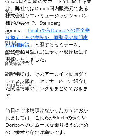
Finale日本語版のサポート全面終了を受
all
け、弊社ではDorico国内販売元である
Playback
株式会社ヤマハミュージックジャパン
フォント
様との共催で、Steinberg 
Seminar
「
FinaleからDoricoへの完全乗
OS
り換え：その実際を、両製品の専門家
活用法
が詳細解説
」と題する
セミナーを、
2025年10月5日(日)にヤマハ銀座店にて
電子楽譜リーダー
開催いたしました。
音楽練習アプリ
音楽一般
本記事では、そのアーカイブ動画ダイ
ジェスト版と、セミナー内でご紹介し
Finale日没問題
た関連情報のリンクをまとめておきま
す。
当日にご来場頂けなかった方々におか
れましては、これらがFinaleの保存や
Doricoへのスムーズな乗り換えのため
のご参考となれば幸いです。